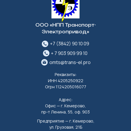
ООО «НПП Транспорт-
Электропривод»
+7 (3842) 90 10 09
+ 7 903 909 99 10
omts@trans-el.pro
Реквизиты:
ИНН 4205250922
Огрн 1124205016077
Адрес:
Офис — г. Кемерово,
пр-т Ленина, 55, оф. 903
Предприятие — г. Кемерово,
ул. Грузовая, 21Б